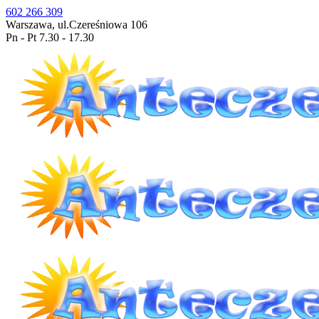
602 266 309
Warszawa, ul.Czereśniowa 106
Pn - Pt 7.30 - 17.30