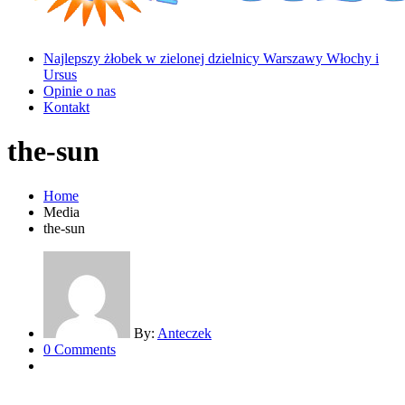
Najlepszy żłobek w zielonej dzielnicy Warszawy Włochy i
Ursus
Opinie o nas
Kontakt
the-sun
Home
Media
the-sun
By:
Anteczek
0 Comments