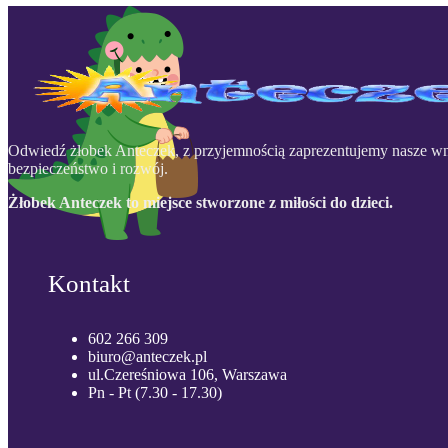
Odwiedź żłobek Anteczek, z przyjemnością zaprezentujemy nasze wn
bezpieczeństwo i rozwój.
Żłobek Anteczek to miejsce stworzone z miłości do dzieci.
Kontakt
602 266 309
biuro@anteczek.pl
ul.Czereśniowa 106, Warszawa
Pn - Pt (7.30 - 17.30)