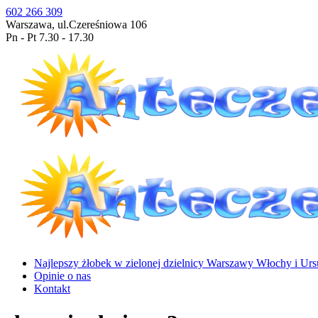
602 266 309
Warszawa, ul.Czereśniowa 106
Pn - Pt 7.30 - 17.30
Najlepszy żłobek w zielonej dzielnicy Warszawy Włochy i Urs
Opinie o nas
Kontakt