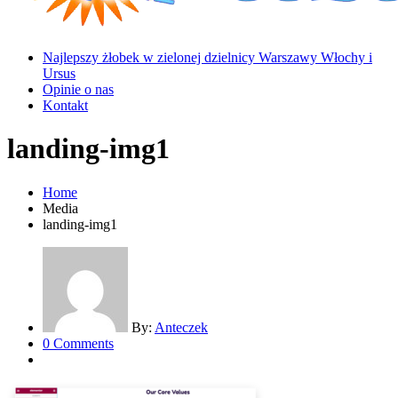
Najlepszy żłobek w zielonej dzielnicy Warszawy Włochy i
Ursus
Opinie o nas
Kontakt
landing-img1
Home
Media
landing-img1
By:
Anteczek
0 Comments