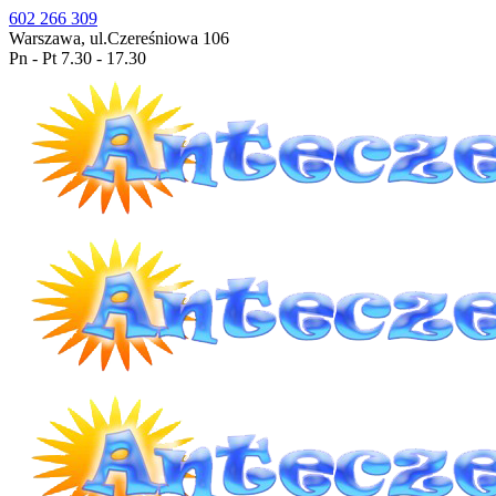
602 266 309
Warszawa, ul.Czereśniowa 106
Pn - Pt 7.30 - 17.30