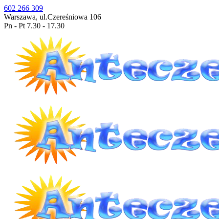
602 266 309
Warszawa, ul.Czereśniowa 106
Pn - Pt 7.30 - 17.30