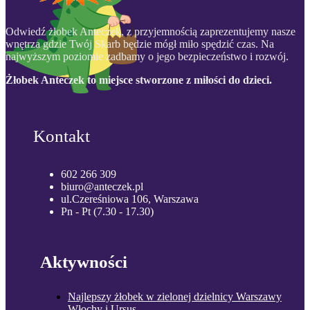
Odwiedź żłobek Anteczek, z przyjemnością zaprezentujemy nasze
wnętrza gdzie Twój Skarb będzie mógł miło spędzić czas. Na
najwyższym poziomie zadbamy o jego bezpieczeństwo i rozwój.
Żłobek Anteczek to miejsce stworzone z miłości do dzieci.
Kontakt
602 266 309
biuro@anteczek.pl
ul.Czereśniowa 106, Warszawa
Pn - Pt (7.30 - 17.30)
Aktywności
Najlepszy żłobek w zielonej dzielnicy Warszawy
Włochy i Ursus