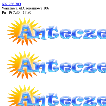
602 266 309
Warszawa, ul.Czereśniowa 106
Pn - Pt 7.30 - 17.30