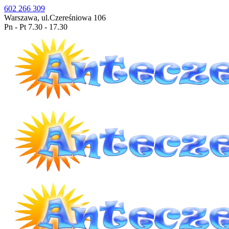
602 266 309
Warszawa, ul.Czereśniowa 106
Pn - Pt 7.30 - 17.30