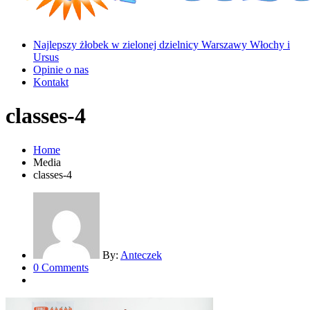
Najlepszy żłobek w zielonej dzielnicy Warszawy Włochy i
Ursus
Opinie o nas
Kontakt
classes-4
Home
Media
classes-4
By:
Anteczek
0 Comments