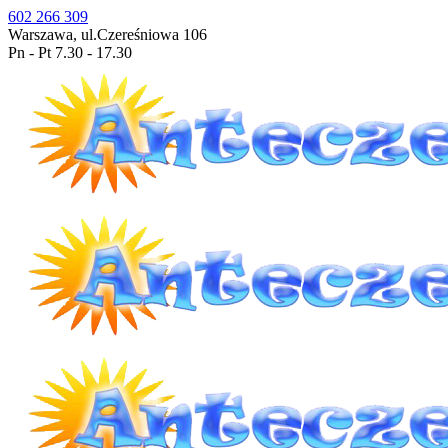
602 266 309
Warszawa, ul.Czereśniowa 106
Pn - Pt 7.30 - 17.30