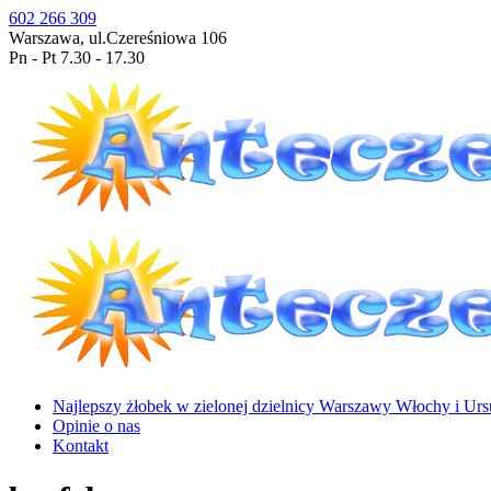
602 266 309
Warszawa, ul.Czereśniowa 106
Pn - Pt 7.30 - 17.30
Najlepszy żłobek w zielonej dzielnicy Warszawy Włochy i Urs
Opinie o nas
Kontakt