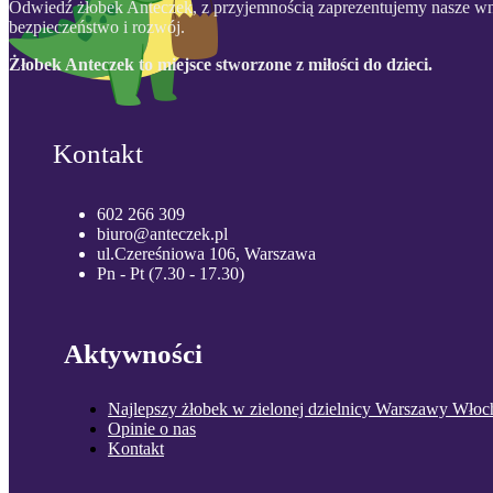
Odwiedź żłobek Anteczek, z przyjemnością zaprezentujemy nasze wn
bezpieczeństwo i rozwój.
Żłobek Anteczek to miejsce stworzone z miłości do dzieci.
Kontakt
602 266 309
biuro@anteczek.pl
ul.Czereśniowa 106, Warszawa
Pn - Pt (7.30 - 17.30)
Aktywności
Najlepszy żłobek w zielonej dzielnicy Warszawy Włoc
Opinie o nas
Kontakt