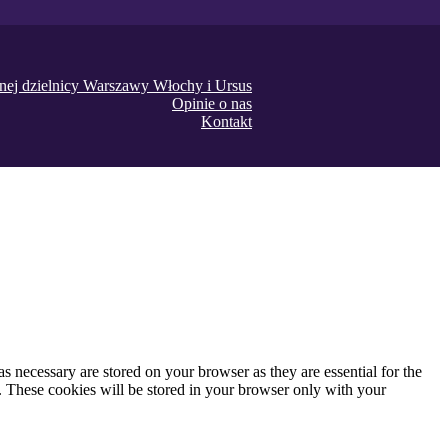
onej dzielnicy Warszawy Włochy i Ursus
Opinie o nas
Kontakt
s necessary are stored on your browser as they are essential for the
e. These cookies will be stored in your browser only with your