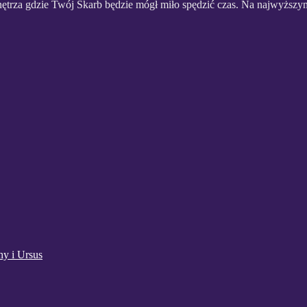
ętrza gdzie Twój Skarb będzie mógł miło spędzić czas. Na najwyższ
hy i Ursus