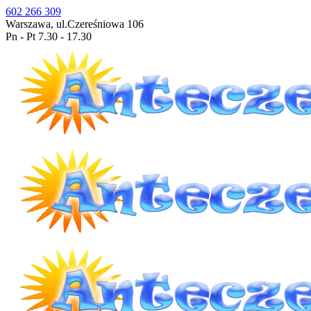
602 266 309
Warszawa, ul.Czereśniowa 106
Pn - Pt 7.30 - 17.30