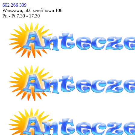
602 266 309
Warszawa, ul.Czereśniowa 106
Pn - Pt 7.30 - 17.30