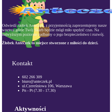
Odwiedź żłobek Anteczek, z przyjemnością zaprezentujemy nasze
wnętrza gdzie Twój Skarb będzie mógł miło spędzić czas. Na
najwyższym poziomie zadbamy o jego bezpieczeństwo i rozwój.
Żłobek Anteczek to miejsce stworzone z miłości do dzieci.
Kontakt
602 266 309
biuro@anteczek.pl
ul.Czereśniowa 106, Warszawa
Pn - Pt (7.30 - 17.30)
Aktywności